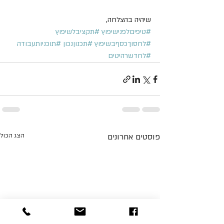
שיהיה בהצלחה,
#טיפיםלפנישיפוץ
#תקציבלשיפוץ
#לחסוךכסףבשיפוץ
#תכנוןנכון
#תוכניותעבודה
#לחדשרהיטים
פוסטים אחרונים
הצג הכול